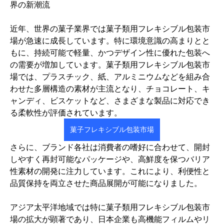
界の新潮流
近年、世界の菓子業界では菓子類用フレキシブル包装市
場が急速に成長しています。特に環境意識の高まりとと
もに、持続可能で軽量、かつデザイン性に優れた包装へ
の需要が増加しています。菓子類用フレキシブル包装市
場では、プラスチック、紙、アルミニウムなどを組み合
わせた多層構造の素材が主流となり、チョコレート、キ
ャンディ、ビスケットなど、さまざまな製品に対応でき
る柔軟性が評価されています。
菓子フレキシブル包装市場
さらに、ブランド各社は消費者の嗜好に合わせて、開封
しやすく再封可能なパッケージや、高鮮度を保つバリア
性素材の開発に注力しています。これにより、利便性と
品質保持を両立させた商品展開が可能になりました。
アジア太平洋地域では特に菓子類用フレキシブル包装市
場の拡大が顕著であり、日本企業も高機能フィルムやリ
グループについて