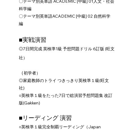
〇テーマ別英単語 ACADEMIC [中級] 01人文・社会
科学編 
〇テーマ別英単語ACADEMIC [中級] 02 自然科学
編 
■実戦演習 
◎7日間完成 英検準1級 予想問題ドリル 6訂版 (旺文
社）
（
初学者） 
◎家庭教師のトライ つきっきり英検準１級(旺文
社) 
○英検準１級をたった7日で総演習予想問題集 改訂
版(Gakken)
■リーディング 演習
○英検準１級完全制覇リーディング（Japan 