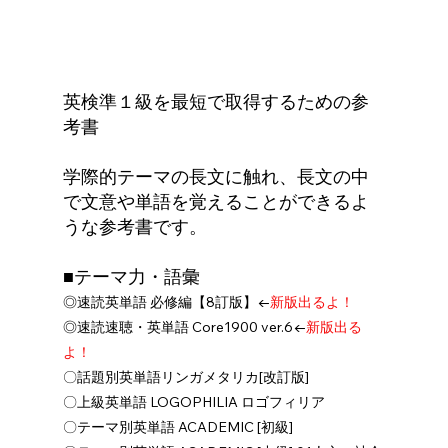
英検準１級を最短で取得するための参
考書
学際的テーマの長文に触れ、長文の中
で文意や単語を覚えることができるよ
うな参考書です。
■テーマ力・語彙
◎速読英単語 必修編【8訂版】←
新版出るよ！
◎速読速聴・英単語 Core1900 ver.6←
新版出る
よ！
〇話題別英単語リンガメタリカ[改訂版]
〇上級英単語 LOGOPHILIA ロゴフィリア 
〇テーマ別英単語 ACADEMIC [初級] 