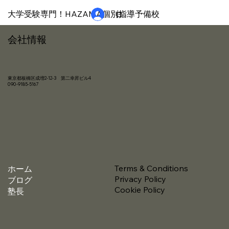
​大学受験専門！HAZAMA個別指導予備校
ログイン
​​会社情報
東京都板橋区成増2-12-3 第二幸昇ビル4
​090-9185-5167
Terms & Conditions
ホーム
Privacy Policy
ブログ
Cookie Policy
塾長